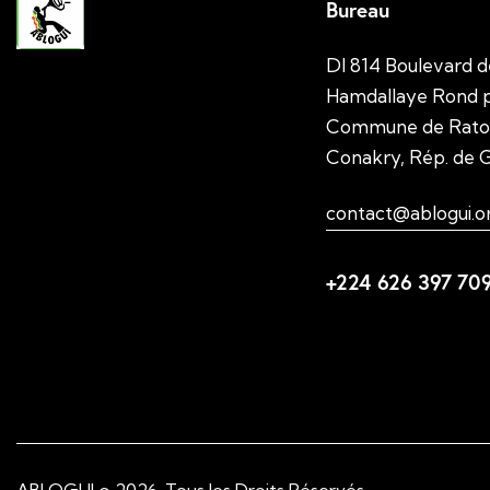
Bureau
DI 814 Boulevard d
Hamdallaye Rond p
Commune de Rato
Conakry, Rép. de 
contact@ablogui.o
+224 626 397 70
ABLOGUI
© 2026. Tous les Droits Réservés.