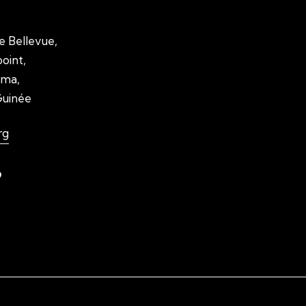
Liens utiles
Sui
e Bellevue,
N'foulen
oint,
Transition LAHIDI
ma,
Guinée
LAHIDI
Blog ABLOGUI
rg
GquiOse
9
IdimiJam
MOOC - ABLOGUI