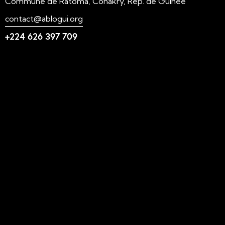
Commune de Ratoma, Conakry, Rép. de Guinée
contact@ablogui.org
+224 626 397 709
Liens utiles
N'foulen
Transition LAHIDI
LAHIDI
Blog ABLOGUI
GquiOse
IdimiJam
MOOC - ABLOGUI
Suivez-nous