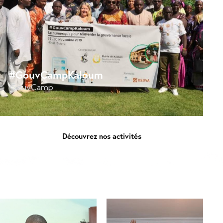
#GouvCampKaloum
GouvCamp
Découvrez nos activités