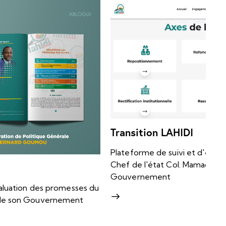
G
Transition LAHIDI
Pl
Plateforme de suivi et d'évaluation des promesses du
sa
Chef de l'état Col. Mamady Doumbouya é et de son
je
Gouvernement