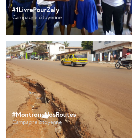
#1LivrePourZaly
Campagne citoyenne
#MontronsNosRoutes
Campagne citoyenne