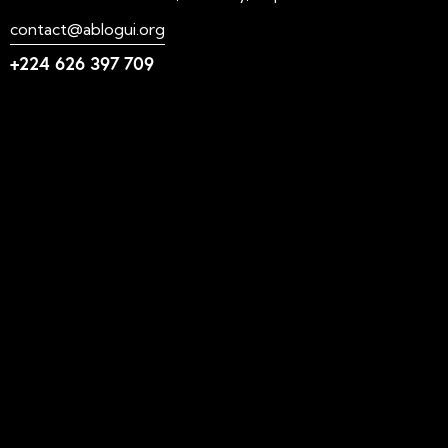
contact@ablogui.org
+224 626 397 709
Liens utiles
N'foulen
Transition LAHIDI
LAHIDI
Blog ABLOGUI
GquiOse
IdimiJam
MOOC - ABLOGUI
Suivez-nous