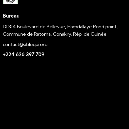
Bureau
DI 814 Boulevard de Bellevue, Hamdallaye Rond point,
Commune de Ratoma, Conakry, Rép. de Guinée
contact@ablogui.org
+224 626 397 709
Liens utiles
N'foulen
Transition LAHIDI
LAHIDI
Blog ABLOGUI
GquiOse
IdimiJam