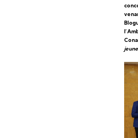
conco
venan
Blogu
l’Amb
Conak
jeune