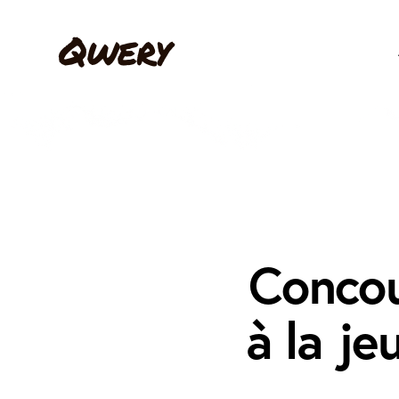
Concou
à la je