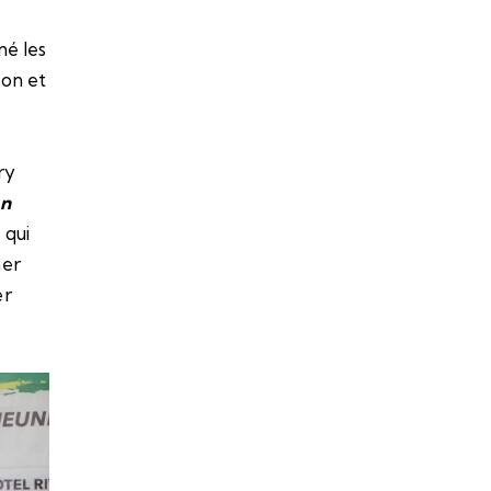
né les
ion et
ry
n
 qui
mer
er