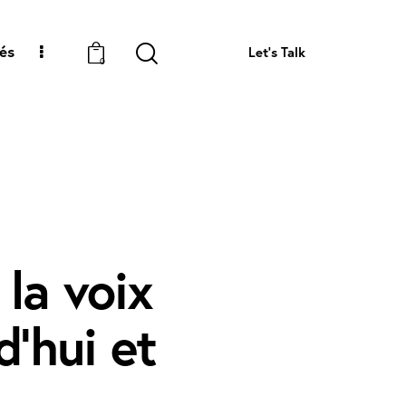
tés
Let's Talk
0
la voix
d’hui et