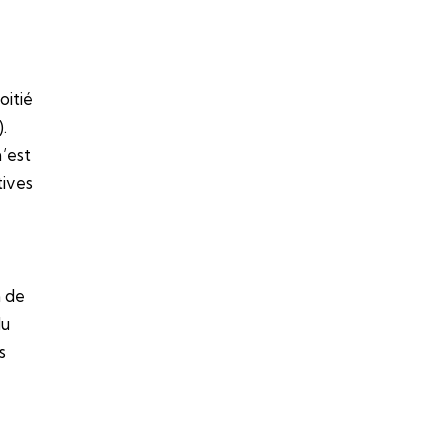
oitié
.
’est
tives
n de
du
s