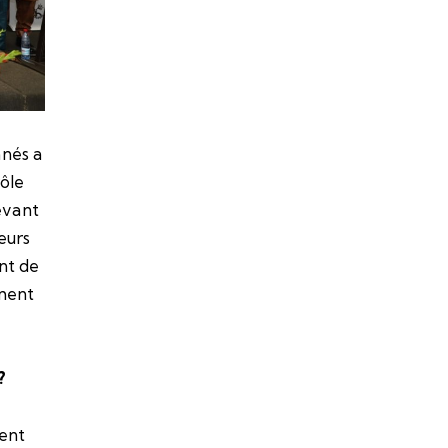
nnés a
rôle
evant
eurs
nt de
ement
 ?
ment