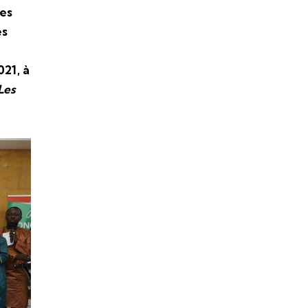
res
es
021, à
Les