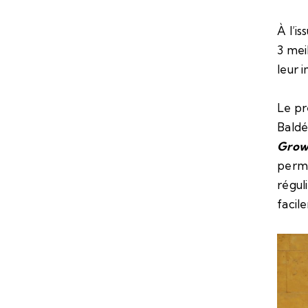
À l’is
3 mei
leur 
Le pr
Baldé
Grow 
perme
régul
facil