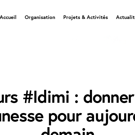
Accueil
Organisation
Projets & Activités
Actuali
ACTUALITÉS
rs #Idimi : donner 
unesse pour aujour
demain