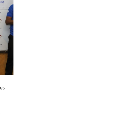
tes
s