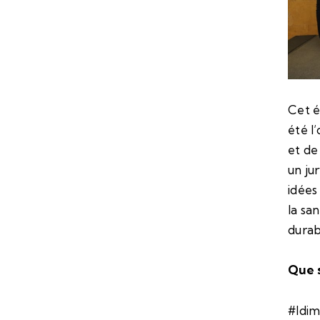
Cet é
été l
et de
un ju
idées
la sa
durab
Que s
#Idim