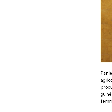
Par le
agric
produ
guiné
femm