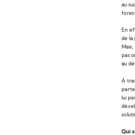
au su
forest
En ef
de la
Mais,
pas o
au dé
À tra
parte
lui p
dével
solut
Qui s