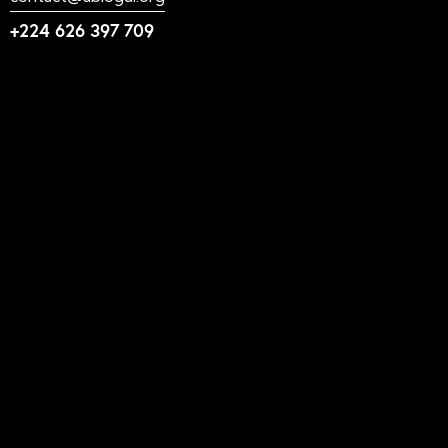
+224 626 397 709
Liens utiles
N'foulen
Transition LAHIDI
LAHIDI
Blog ABLOGUI
GquiOse
IdimiJam
MOOC - ABLOGUI
Suivez-nous