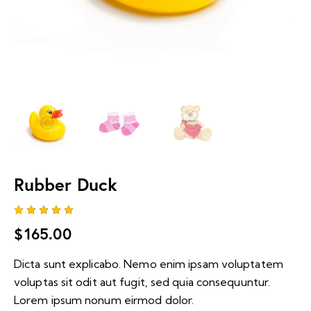
Rubber Duck
Noté
1
$
165.00
5.00
sur 5
basé
Dicta sunt explicabo. Nemo enim ipsam voluptatem
sur
notation
voluptas sit odit aut fugit, sed quia consequuntur.
client
Lorem ipsum nonum eirmod dolor.