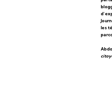
blogg
d’exp
Journ
les t
parco
Abdou
citoy