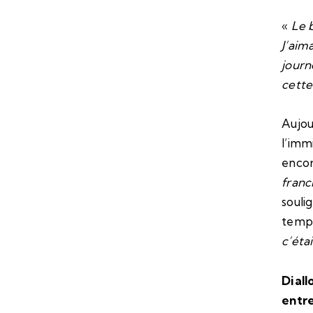
«
Le 
J’aim
journ
cette
Aujou
l’imm
encor
franc
soulig
temps
c’éta
Diall
entre