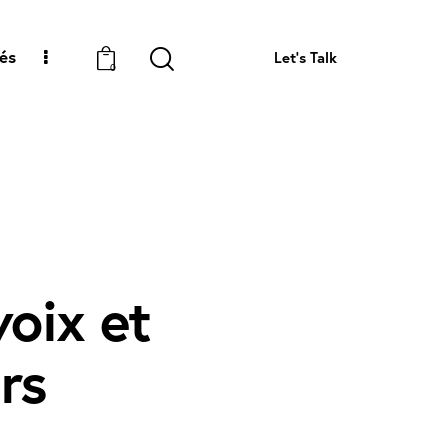
tés
Let's Talk
0
voix et
rs