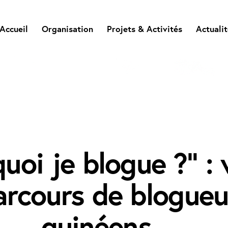
Accueil
Organisation
Projets & Activités
Actuali
ACTUALITÉS
uoi je blogue ?” : 
arcours de blogueu
guinéens…