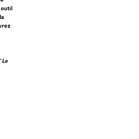
outil
la
vrez
“
Le