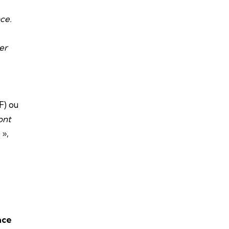
ce.
er
F) ou
ont
»,
ace