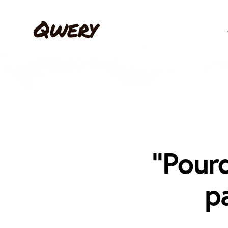
“Pourq
p