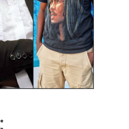
de
le