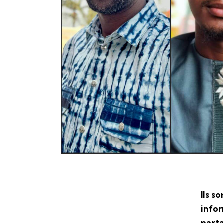
Ils s
infor
parta