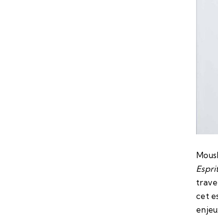
Mousl
Espri
traver
cet e
enjeu