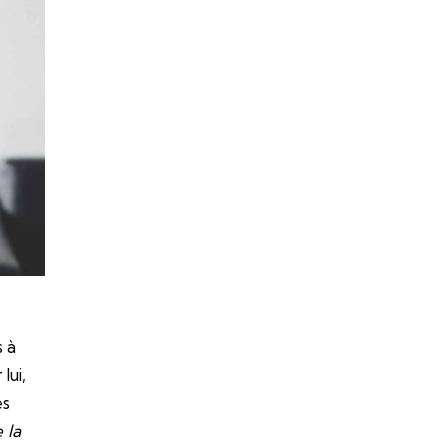
g
s à
lui,
es
 la