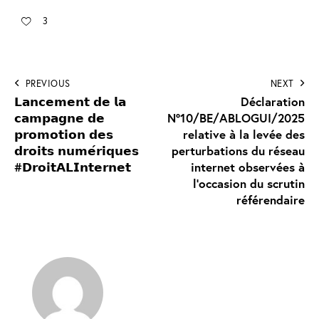
3
PREVIOUS
NEXT
𝗟𝗮𝗻𝗰𝗲𝗺𝗲𝗻𝘁 𝗱𝗲 𝗹𝗮
Déclaration
𝗰𝗮𝗺𝗽𝗮𝗴𝗻𝗲 𝗱𝗲
N°10/BE/ABLOGUI/2025
𝗽𝗿𝗼𝗺𝗼𝘁𝗶𝗼𝗻 𝗱𝗲𝘀
relative à la levée des
𝗱𝗿𝗼𝗶𝘁𝘀 𝗻𝘂𝗺𝗲́𝗿𝗶𝗾𝘂𝗲𝘀
perturbations du réseau
#𝗗𝗿𝗼𝗶𝘁𝗔𝗟𝗜𝗻𝘁𝗲𝗿𝗻𝗲𝘁
internet observées à
l’occasion du scrutin
référendaire