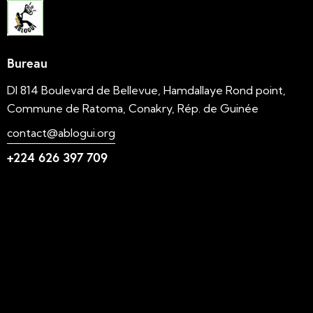
Bureau
DI 814 Boulevard de Bellevue, Hamdallaye Rond point,
Commune de Ratoma, Conakry, Rép. de Guinée
contact@ablogui.org
+224 626 397 709
Liens utiles
N'foulen
Transition LAHIDI
LAHIDI
Blog ABLOGUI
GquiOse