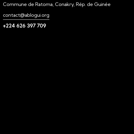
Commune de Ratoma, Conakry, Rép. de Guinée
contact@ablogui.org
+224 626 397 709
Liens utiles
N'foulen
Transition LAHIDI
LAHIDI
Blog ABLOGUI
GquiOse
IdimiJam
MOOC - ABLOGUI
Suivez-nous