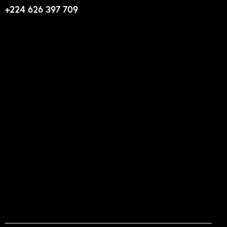
+224 626 397 709
Liens utiles
N'foulen
Transition LAHIDI
LAHIDI
Blog ABLOGUI
GquiOse
IdimiJam
MOOC - ABLOGUI
Suivez-nous