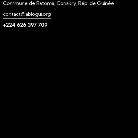
Commune de Ratoma, Conakry, Rép. de Guinée
contact@ablogui.org
+224 626 397 709
Liens utiles
N'foulen
Transition LAHIDI
LAHIDI
Blog ABLOGUI
GquiOse
IdimiJam
MOOC - ABLOGUI
Suivez-nous