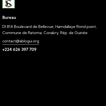
Bureau
DI 814 Boulevard de Bellevue, Hamdallaye Rond point,
Commune de Ratoma, Conakry, Rép. de Guinée
contact@ablogui.org
+224 626 397 709
Liens utiles
N'foulen
Transition LAHIDI
LAHIDI
Blog ABLOGUI
GquiOse