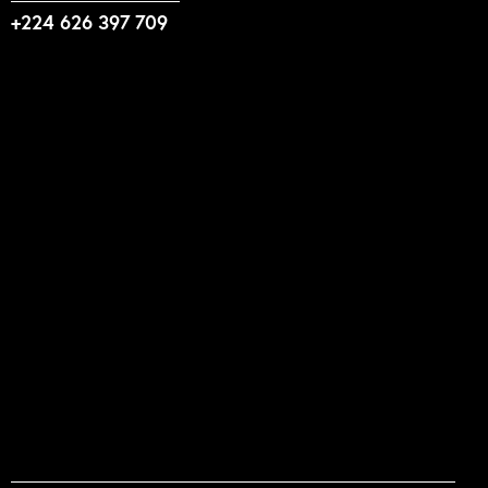
+224 626 397 709
Liens utiles
N'foulen
Transition LAHIDI
LAHIDI
Blog ABLOGUI
GquiOse
IdimiJam
MOOC - ABLOGUI
Suivez-nous