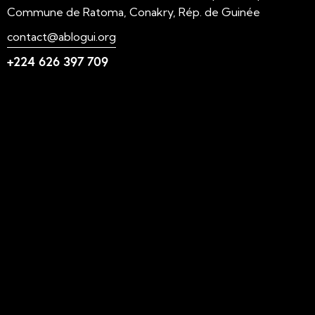
Commune de Ratoma, Conakry, Rép. de Guinée
contact@ablogui.org
+224 626 397 709
Liens utiles
N'foulen
Transition LAHIDI
LAHIDI
Blog ABLOGUI
GquiOse
IdimiJam
MOOC - ABLOGUI
Suivez-nous