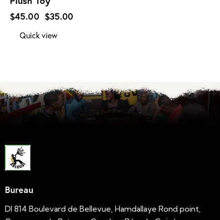
Plush Toy
$
45.00
$
35.00
Quick view
Bureau
DI 814 Boulevard de Bellevue, Hamdallaye Rond point,