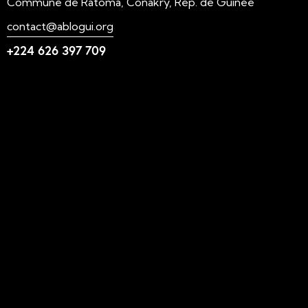
Commune de Ratoma, Conakry, Rép. de Guinée
contact@ablogui.org
+224 626 397 709
Liens utiles
N'foulen
Transition LAHIDI
LAHIDI
Blog ABLOGUI
GquiOse
IdimiJam
MOOC - ABLOGUI
Suivez-nous